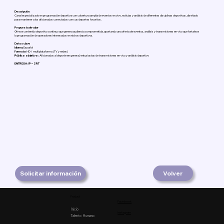
Descripción
Canal especializado en programación deportiva con cobertura amplia de eventos en vivo, noticias y análisis de diferentes disciplinas deportivas, diseñado
para mantener a los aficionados conectados con sus deportes favoritos.
Propuesta de valor
Ofrece contenido deportivo continuo que genera audiencia comprometida, aportando una oferta de eventos, análisis y transmisiones en vivo que fortalece
la programación de operadores interesados en nichos deportivos.
Datos clave
Idioma:
Español
Formato:
HD / multiplataforma (TV y redes)
Público objetivo:
Aficionados al deporte en general, entusiastas de transmisiones en vivo y análisis deportivo
ENTREGA: IP – SRT
Solicitar información
Volver
Product
Facebook
Inicio
Instagram
Talento Humano