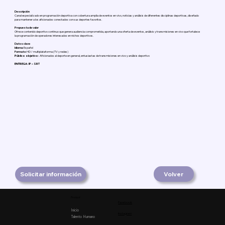
Descripción
Canal especializado en programación deportiva con cobertura amplia de eventos en vivo, noticias y análisis de diferentes disciplinas deportivas, diseñado
para mantener a los aficionados conectados con sus deportes favoritos.
Propuesta de valor
Ofrece contenido deportivo continuo que genera audiencia comprometida, aportando una oferta de eventos, análisis y transmisiones en vivo que fortalece
la programación de operadores interesados en nichos deportivos.
Datos clave
Idioma:
Español
Formato:
HD / multiplataforma (TV y redes)
Público objetivo:
Aficionados al deporte en general, entusiastas de transmisiones en vivo y análisis deportivo
ENTREGA: IP – SRT
Solicitar información
Volver
Product
Facebook
Inicio
Instagram
Talento Humano