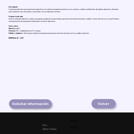
Descripción
Canal especializado en programación deportiva con cobertura amplia de eventos en vivo, noticias y análisis de diferentes disciplinas deportivas, diseñado
para mantener a los aficionados conectados con sus deportes favoritos.
Propuesta de valor
Ofrece contenido deportivo continuo que genera audiencia comprometida, aportando una oferta de eventos, análisis y transmisiones en vivo que fortalece
la programación de operadores interesados en nichos deportivos.
Datos clave
Idioma:
Español
Formato:
HD / multiplataforma (TV y redes)
Público objetivo:
Aficionados al deporte en general, entusiastas de transmisiones en vivo y análisis deportivo
ENTREGA: IP – SRT
Solicitar información
Volver
Product
Facebook
Inicio
Instagram
Talento Humano