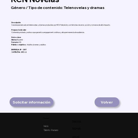
Género / Tipo de contenido: Telenovelas y dramas
Descripción
Canal especializado en telenovelas y dramas producidos por RCN Televisión, con historias de amor, acción y romance de alto impacto.
Propuesta de valor
Contenido probado y exitoso que garantiza engagement continuo y alta permanencia de audiencia.
Datos clave
Idioma:
Español
Formato:
HD
Público objetivo:
Adultos jóvenes y adultos
ENTREGA: IP - SRT
SATELITAL SES-6
Solicitar información
Volver
Product
Facebook
Inicio
Instagram
Talento Humano
Linkedin