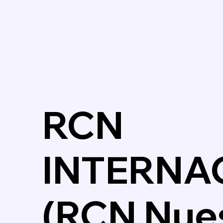
RCN
INTERNA
(RCN Nues