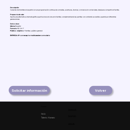
Descripción
Canal de cine familiar en español con una programación continua de comedias, aventuras, dramas y romance sin comerciales, ideal para compartir en familia.
Propuesta de valor
Aporta una alternativa cinematográfica que favorece el consumo familiar, complementando las parrillas con contenido accesible y querido por diferentes
generaciones.
Datos clave
Idioma:
Español
Formato:
HD 24/7
Público objetivo:
Familias y público general
ENTREGA: IP con receptor multicanal en comodato
Solicitar información
Volver
Product
Facebook
Inicio
Instagram
Talento Humano
Linkedin