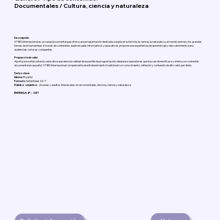
Documentales / Cultura, ciencia y naturaleza
Descripción
XT BIO Internacional es un canal documental que ofrece una programación dedicada a explorar la historia, la ciencia, la naturaleza, el mundo animal y los grandes
temas de la humanidad. A través de contenidos audiovisuales informativos y educativos, propone una experiencia de aprendizaje y descubrimiento para
audiencias curiosas y exigentes.
Propuesta de valor
Aporta una señal cultural y educativa que eleva la calidad de la parrilla de programación, ideal para operadores que buscan diversificar su oferta con contenido
documental en español. XT BIO Internacional complementa el entretenimiento tradicional con conocimiento, reflexión y contenido de alto valor percibido.
Datos clave
Idioma:
Español
Formato:
Señal lineal 24/7
Público objetivo:
Jóvenes y adultos interesados en documentales, historia, ciencia y naturaleza
ENTREGA: IP – SRT