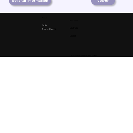
Solicitar información
Volver
Product
Facebook
Inicio
Instagram
Talento Humano
Linkedin
© 2026 by Lumiere Estudio Creativo