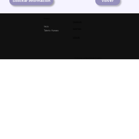
Solicitar información
Volver
Product
Facebook
Inicio
Instagram
Talento Humano
Linkedin
© 2026 by Lumiere Estudio Creativo