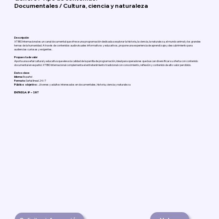
Documentales / Cultura, ciencia y naturaleza
Descripción
XT BIO Internacional es un canal documental que ofrece una programación dedicada a explorar la historia, la ciencia, la naturaleza, el mundo animal y los grandes
temas de la humanidad. A través de contenidos audiovisuales informativos y educativos, propone una experiencia de aprendizaje y descubrimiento para
audiencias curiosas y exigentes.
Propuesta de valor
Aporta una señal cultural y educativa que eleva la calidad de la parrilla de programación, ideal para operadores que buscan diversificar su oferta con contenido
documental en español. XT BIO Internacional complementa el entretenimiento tradicional con conocimiento, reflexión y contenido de alto valor percibido.
Datos clave
Idioma:
Español
Formato:
Señal lineal 24/7
Público objetivo:
Jóvenes y adultos interesados en documentales, historia, ciencia y naturaleza
ENTREGA: IP – SRT