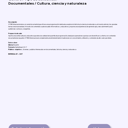
Documentales / Cultura, ciencia y naturaleza
Descripción
XT BIO Internacional es un canal documental que ofrece una programación dedicada a explorar la historia, la ciencia, la naturaleza, el mundo animal y los grandes
temas de la humanidad. A través de contenidos audiovisuales informativos y educativos, propone una experiencia de aprendizaje y descubrimiento para
audiencias curiosas y exigentes.
Propuesta de valor
Aporta una señal cultural y educativa que eleva la calidad de la parrilla de programación, ideal para operadores que buscan diversificar su oferta con contenido
documental en español. XT BIO Internacional complementa el entretenimiento tradicional con conocimiento, reflexión y contenido de alto valor percibido.
Datos clave
Idioma:
Español
Formato:
Señal lineal 24/7
Público objetivo:
Jóvenes y adultos interesados en documentales, historia, ciencia y naturaleza
ENTREGA: IP – SRT