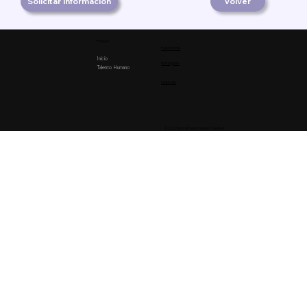
Solicitar información
Volver
Product
Facebook
Inicio
Instagram
Talento Humano
Linkedin
© 2026 by Lumiere Estudio Creativo