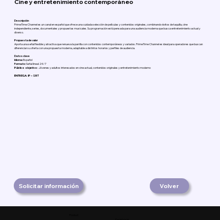
Cine y entretenimiento contemporáneo
Descripción
PrimeTime Channel es un canal en español que ofrece una cuidada selección de películas y contenidos originales, combinando éxitos de taquilla, cine
independiente, series, documentales y propuestas musicales. Su programación está pensada para una audiencia moderna que busca entretenimiento actual y
diverso.
Propuesta de valor
Aporta una señal flexible y atractiva que renueva la parrilla con contenidos contemporáneos y variados. PrimeTime Channel es ideal para operadores que buscan
diferenciar su oferta con una propuesta moderna, adaptable a distintos horarios y perfiles de audiencia.
Datos clave
Idioma:
Español
Formato:
Señal lineal 24/7
Público objetivo:
Jóvenes y adultos interesados en cine actual, contenidos originales y entretenimiento moderno
ENTREGA: IP – SRT
Solicitar información
Volver
Product
Facebook