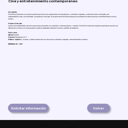
Cine y entretenimiento contemporáneo
Descripción
PrimeTime Channel es un canal en español que ofrece una cuidada selección de películas y contenidos originales, combinando éxitos de taquilla, cine
independiente, series, documentales y propuestas musicales. Su programación está pensada para una audiencia moderna que busca entretenimiento actual y
diverso.
Propuesta de valor
Aporta una señal flexible y atractiva que renueva la parrilla con contenidos contemporáneos y variados. PrimeTime Channel es ideal para operadores que buscan
diferenciar su oferta con una propuesta moderna, adaptable a distintos horarios y perfiles de audiencia.
Datos clave
Idioma:
Español
Formato:
Señal lineal 24/7
Público objetivo:
Jóvenes y adultos interesados en cine actual, contenidos originales y entretenimiento moderno
ENTREGA: IP – SRT
Solicitar información
Volver
Product
Facebook