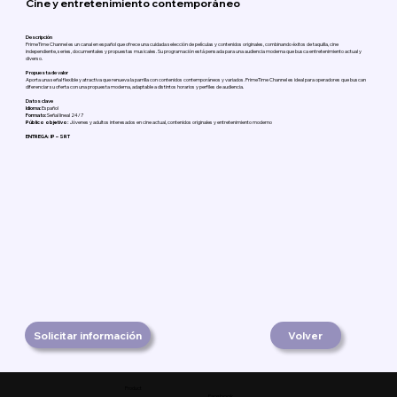
Cine y entretenimiento contemporáneo
Descripción
PrimeTime Channel es un canal en español que ofrece una cuidada selección de películas y contenidos originales, combinando éxitos de taquilla, cine
independiente, series, documentales y propuestas musicales. Su programación está pensada para una audiencia moderna que busca entretenimiento actual y
diverso.
Propuesta de valor
Aporta una señal flexible y atractiva que renueva la parrilla con contenidos contemporáneos y variados. PrimeTime Channel es ideal para operadores que buscan
diferenciar su oferta con una propuesta moderna, adaptable a distintos horarios y perfiles de audiencia.
Datos clave
Idioma:
Español
Formato:
Señal lineal 24/7
Público objetivo:
Jóvenes y adultos interesados en cine actual, contenidos originales y entretenimiento moderno
ENTREGA: IP – SRT
Solicitar información
Volver
Product
Facebook