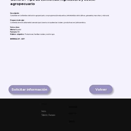
agropecuario
Descripción
Canal líder en contenidos del sector agropecuario, con programación educativa y entretenida sobre cultivos, ganadería, mascotas y vida rural.
Propuesta de valor
Contenido de nicho altamente valorado que conecta con audiencias rurales y productivas en Latinoamérica.
Datos clave
Idioma:
Español
Formato:
HD
Público objetivo:
Productores, familias rurales y sector agro
ENTREGA: IP - SRT
Solicitar información
Volver
Product
Facebook
Inicio
Instagram
Talento Humano
Linkedin