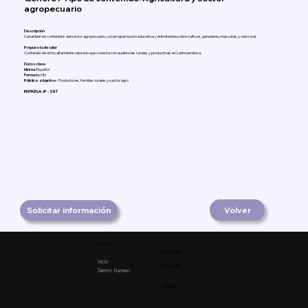
agropecuario
Descripción
Canal líder en contenidos del sector agropecuario, con programación educativa y entretenida sobre cultivos, ganadería, mascotas y vida rural.
Propuesta de valor
Contenido de nicho altamente valorado que conecta con audiencias rurales y productivas en Latinoamérica.
Datos clave
Idioma:
Español
Formato:
HD
Público objetivo:
Productores, familias rurales y sector agro
ENTREGA: IP - SRT
Solicitar información
Volver
Product
Facebook
Inicio
Instagram
Talento Humano
Linkedin