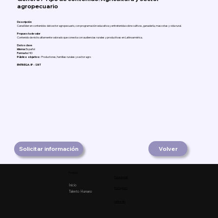
agropecuario
Descripción
Canal líder en contenidos del sector agropecuario, con programación educativa y entretenida sobre cultivos, ganadería, mascotas y vida rural.
Propuesta de valor
Contenido de nicho altamente valorado que conecta con audiencias rurales y productivas en Latinoamérica.
Datos clave
Idioma:
Español
Formato:
HD
Público objetivo:
Productores, familias rurales y sector agro
ENTREGA: IP - SRT
Solicitar información
Volver
Product
Facebook
Inicio
Instagram
Talento Humano
Linkedin