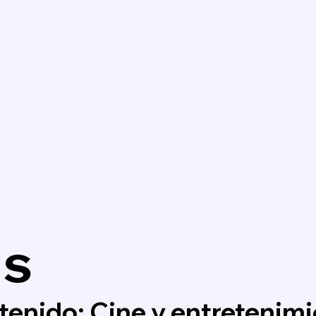
us
tenido: Cine y entretenim