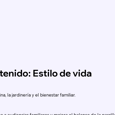
enido: Estilo de vida
a, la jardinería y el bienestar familiar.
 a audiencias familiares y mejora el balance de la parrill