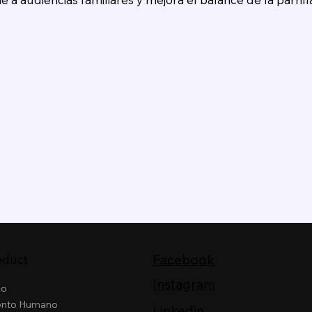
Facebook
oduct
Instagram
io
ento Humano
Linkedin