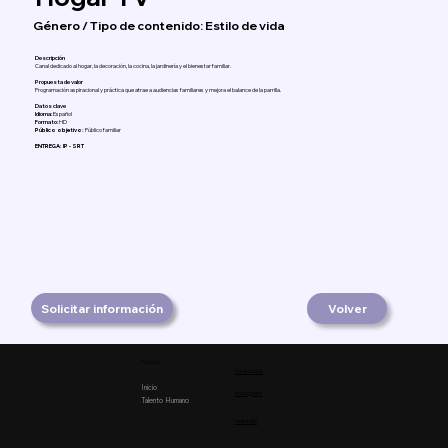
Género / Tipo de contenido: Estilo de vida
Descripción
Canal dedicado al hogar, la decoración, la cocina, la jardinería y el bienestar familiar.
Propuesta de valor
Programación aspiracional y práctica que atrae a audiencias familiares y mejora el balance de la parrilla.
Datos clave
Idioma:
Español
Formato:
HD
Público objetivo:
Público familiar
ENTREGA: IP - SRT
Solicitar información
Volver
Product
Facebook
Inicio
Instagram
Talento Humano
Linkedin