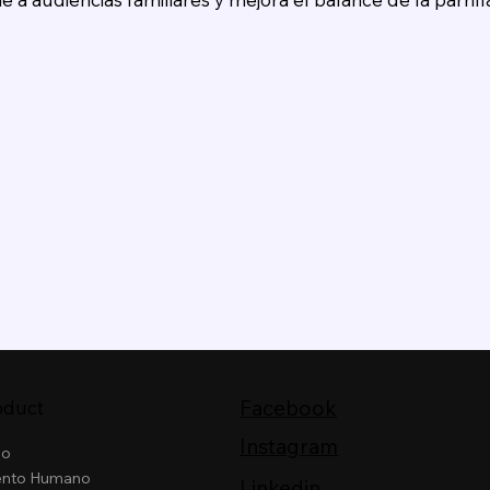
Facebook
oduct
Instagram
io
ento Humano
Linkedin