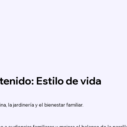
enido: Estilo de vida
a, la jardinería y el bienestar familiar.
 a audiencias familiares y mejora el balance de la parrill