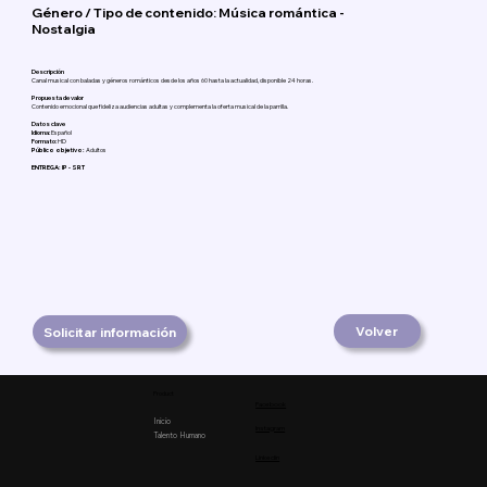
Género / Tipo de contenido: Música romántica -
Nostalgia
Descripción
Canal musical con baladas y géneros románticos desde los años 60 hasta la actualidad, disponible 24 horas.
Propuesta de valor
Contenido emocional que fideliza audiencias adultas y complementa la oferta musical de la parrilla.
Datos clave
Idioma:
Español
Formato:
HD
Público objetivo:
Adultos
ENTREGA: IP - SRT
Volver
Solicitar información
Product
Facebook
Inicio
Instagram
Talento Humano
Linkedin