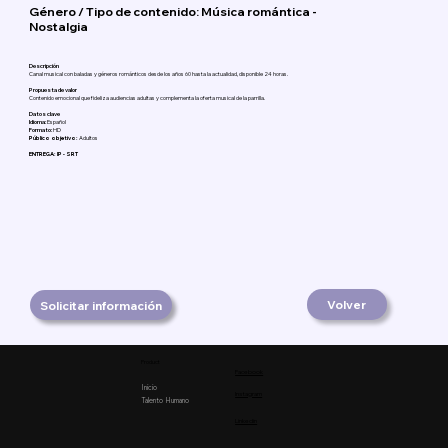
Género / Tipo de contenido: Música romántica -
Nostalgia
Descripción
Canal musical con baladas y géneros románticos desde los años 60 hasta la actualidad, disponible 24 horas.
Propuesta de valor
Contenido emocional que fideliza audiencias adultas y complementa la oferta musical de la parrilla.
Datos clave
Idioma:
Español
Formato:
HD
Público objetivo:
Adultos
ENTREGA: IP - SRT
Volver
Solicitar información
Product
Facebook
Inicio
Instagram
Talento Humano
Linkedin