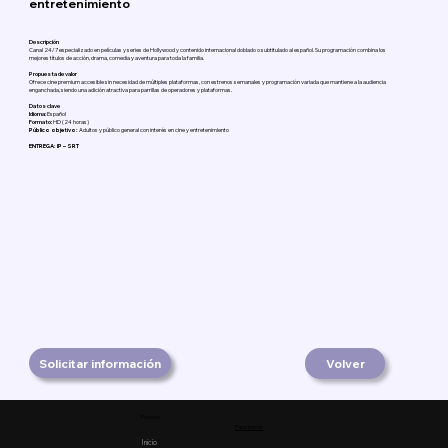
entretenimiento
Descripción
Canal 24/7 especializado en películas y series de Hollywood y contenido internacional doblado o subtitulado al español. Su programación combina los
mejores títulos de acción, drama, comedia y aventura para toda la familia.
Propuesta de valor
Ofrece cine premium accesible sin necesidad de múltiples plataformas, con estrenos semanales y programación variada que mantiene a la audiencia
enganchada, siendo una adición atractiva para parrillas de operadores y plataformas.
Datos clave
Idioma:
Español
Formato:
HD (24 horas)
Público objetivo:
Adultos y público general con interés en cine y entretenimiento
ENTREGA: IP – SRT
Solicitar información
Volver
Product
Facebook
Inicio