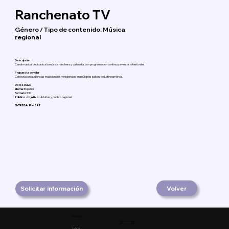
Ranchenato TV
Género / Tipo de contenido: Música
regional
Descripción
Canal musical dedicado a la música ranchera y vallenata, con programación continua, eventos y festivales.
Propuesta de valor
Conecta con audiencias tradicionales y regionales en múltiples países de Latinoamérica.
Datos clave
Idioma:
Español
Formato:
HD
Público objetivo:
Adultos y público regional
ENTREGA: IP – SRT
Solicitar información
Volver
Product
Facebook