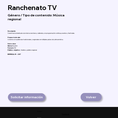
Ranchenato TV
Género / Tipo de contenido: Música
regional
Descripción
Canal musical dedicado a la música ranchera y vallenata, con programación continua, eventos y festivales.
Propuesta de valor
Conecta con audiencias tradicionales y regionales en múltiples países de Latinoamérica.
Datos clave
Idioma:
Español
Formato:
HD
Público objetivo:
Adultos y público regional
ENTREGA: IP – SRT
Solicitar información
Volver
Product
Facebook