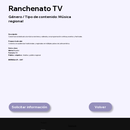
Ranchenato TV
Género / Tipo de contenido: Música
regional
Descripción
Canal musical dedicado a la música ranchera y vallenata, con programación continua, eventos y festivales.
Propuesta de valor
Conecta con audiencias tradicionales y regionales en múltiples países de Latinoamérica.
Datos clave
Idioma:
Español
Formato:
HD
Público objetivo:
Adultos y público regional
ENTREGA: IP – SRT
Solicitar información
Volver
Product
Facebook