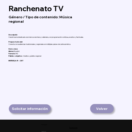
Ranchenato TV
Género / Tipo de contenido: Música
regional
Descripción
Canal musical dedicado a la música ranchera y vallenata, con programación continua, eventos y festivales.
Propuesta de valor
Conecta con audiencias tradicionales y regionales en múltiples países de Latinoamérica.
Datos clave
Idioma:
Español
Formato:
HD
Público objetivo:
Adultos y público regional
ENTREGA: IP – SRT
Solicitar información
Volver
Product
Facebook