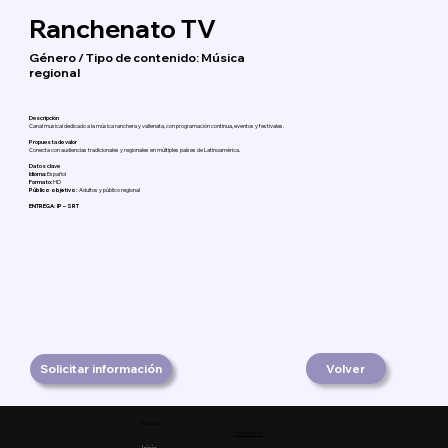
Ranchenato TV
Género / Tipo de contenido: Música
regional
Descripción
Canal musical dedicado a la música ranchera y vallenata, con programación continua, eventos y festivales.
Propuesta de valor
Conecta con audiencias tradicionales y regionales en múltiples países de Latinoamérica.
Datos clave
Idioma:
Español
Formato:
HD
Público objetivo:
Adultos y público regional
ENTREGA: IP – SRT
Solicitar información
Volver
Product
Facebook