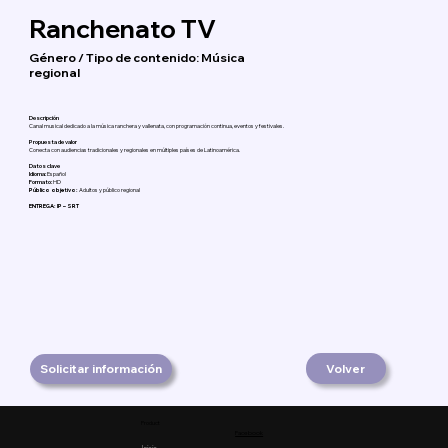
Ranchenato TV
Género / Tipo de contenido: Música
regional
Descripción
Canal musical dedicado a la música ranchera y vallenata, con programación continua, eventos y festivales.
Propuesta de valor
Conecta con audiencias tradicionales y regionales en múltiples países de Latinoamérica.
Datos clave
Idioma:
Español
Formato:
HD
Público objetivo:
Adultos y público regional
ENTREGA: IP – SRT
Solicitar información
Volver
Product
Facebook