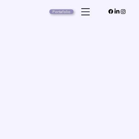
Portafolio