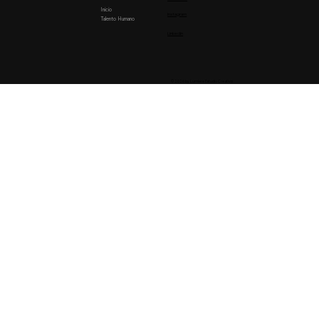
Inicio
Instagram
Talento Humano
Linkedin
© 2026 by Lumiere Estudio Creativo