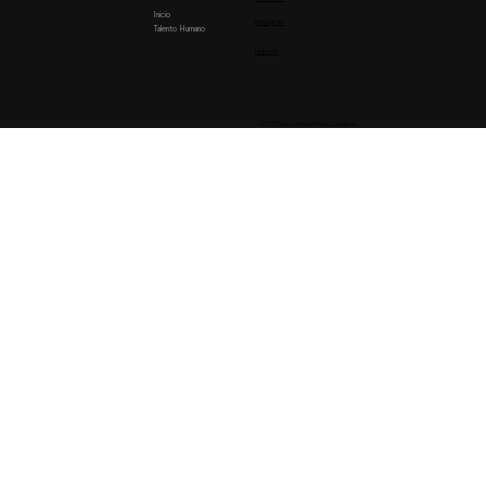
Inicio
Instagram
Talento Humano
Linkedin
© 2026 by Lumiere Estudio Creativo