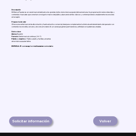
Descripción
Mi Música Popular es un canal musical dedicado a los grandes éxitos de la música popular latinoamericana. Su programación reúne videoclips y
contenidos musicales que conectan con el gusto masivo del público, abarcando estilos clásicos y contemporáneos ampliamente reconocidos
en la región.
Propuesta de valor
Ofrece una señal musical de alta rotación y fuerte atractivo comercial, ideal para complementar la oferta de entretenimiento del operador con
contenido reconocible, cercano y de consumo diario. Es un canal que genera permanencia y afinidad con audiencias amplias.
Datos clave
Idioma:
Español
Formato:
Señal musical continua (24/7)
Público objetivo:
Público adulto y familiar, amantes
de la música popular latina
ENTREGA: IP con receptor multicanal en comodato
Solicitar información
Volver