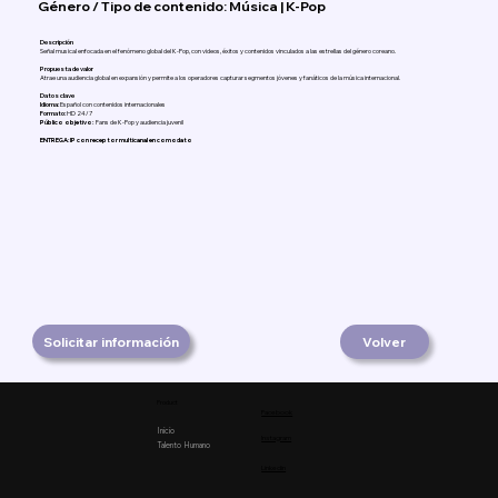
Género / Tipo de contenido: Música | K-Pop
Descripción
Señal musical enfocada en el fenómeno global del K-Pop, con videos, éxitos y contenidos vinculados a las estrellas del género coreano.
Propuesta de valor
Atrae una audiencia global en expansión y permite a los operadores capturar segmentos jóvenes y fanáticos de la música internacional.
Datos clave
Idioma:
Español con contenidos internacionales
Formato:
HD 24/7
Público objetivo:
Fans de K-Pop y audiencia juvenil
ENTREGA:IP con receptor multicanal en comodato
Solicitar información
Volver
Product
Facebook
Inicio
Instagram
Talento Humano
Linkedin