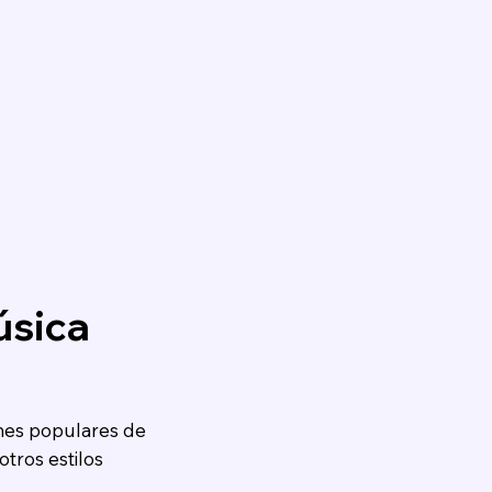
úsica
ones populares de
tros estilos