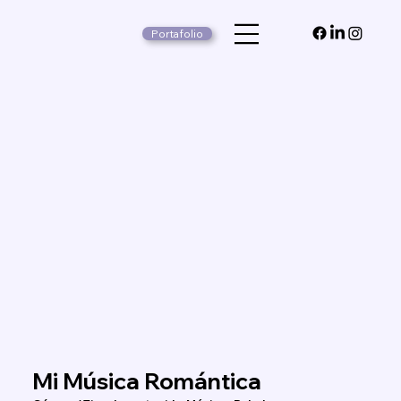
Portafolio
Mi Música Romántica