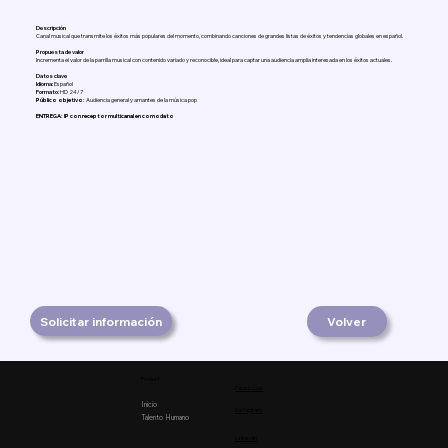
Descripción
Canal musical que transmite los éxitos más populares del momento, combinando canciones de grandes listas de éxitos y tendencias globales en español.
Propuesta de valor
Incrementa el valor de la parrilla musical con contenido variado y reconocible, ideal para captar una audiencia amplia interesada en los éxitos actuales.
Datos clave
Idioma:
Español
Formato:
HD 24/7
Público objetivo:
Audiencia general y amantes de la música pop
ENTREGA: IP con receptor multicanal en comodato
Solicitar información
Volver
Product
Facebook
Inicio
Instagram
Talento Humano
Linkedin