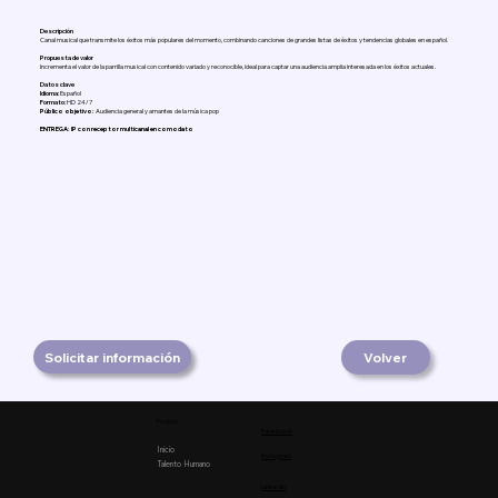
Descripción
Canal musical que transmite los éxitos más populares del momento, combinando canciones de grandes listas de éxitos y tendencias globales en español.
Propuesta de valor
Incrementa el valor de la parrilla musical con contenido variado y reconocible, ideal para captar una audiencia amplia interesada en los éxitos actuales.
Datos clave
Idioma:
Español
Formato:
HD 24/7
Público objetivo:
Audiencia general y amantes de la música pop
ENTREGA: IP con receptor multicanal en comodato
Solicitar información
Volver
Product
Facebook
Inicio
Instagram
Talento Humano
Linkedin