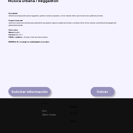
Música urbana / Reggaetón
Descripción
Señal musical especializada en reggaetón y géneros urbanos populares, con los mejores éxitos que mueven a las audiencias jóvenes.
Propuesta de valor
Aporta un canal musical fuerte para operadores que quieren capturar audiencias jóvenes y amantes de los ritmos urbanos, aumentando el engagement
general de la parrilla.
Datos clave
Idioma:
Español
Formato:
HD 24/7
Público objetivo:
Jóvenes y fans de música urbana
ENTREGA: IP con receptor multicanal en comodato
Solicitar información
Volver
Product
Facebook
Inicio
Instagram
Talento Humano
Linkedin