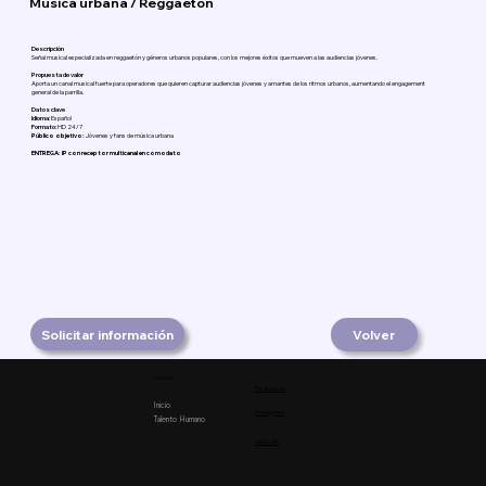
Música urbana / Reggaetón
Descripción
Señal musical especializada en reggaetón y géneros urbanos populares, con los mejores éxitos que mueven a las audiencias jóvenes.
Propuesta de valor
Aporta un canal musical fuerte para operadores que quieren capturar audiencias jóvenes y amantes de los ritmos urbanos, aumentando el engagement
general de la parrilla.
Datos clave
Idioma:
Español
Formato:
HD 24/7
Público objetivo:
Jóvenes y fans de música urbana
ENTREGA: IP con receptor multicanal en comodato
Solicitar información
Volver
Product
Facebook
Inicio
Instagram
Talento Humano
Linkedin