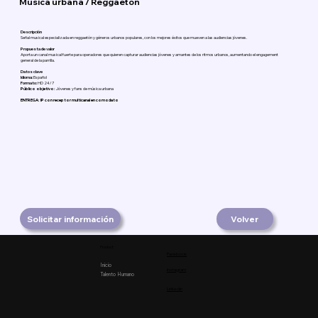
Música urbana / Reggaetón
Descripción
Señal musical especializada en reggaetón y géneros urbanos populares, con los mejores éxitos que mueven a las audiencias jóvenes.
Propuesta de valor
Aporta un canal musical fuerte para operadores que quieren capturar audiencias jóvenes y amantes de los ritmos urbanos, aumentando el engagement
general de la parrilla.
Datos clave
Idioma:
Español
Formato:
HD 24/7
Público objetivo:
Jóvenes y fans de música urbana
ENTREGA: IP con receptor multicanal en comodato
Solicitar información
Volver
Product
Facebook
Inicio
Instagram
Talento Humano
Linkedin