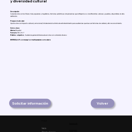
y diversidad cultural
Descripción
Canal de cine con los títulos más populares y taquilleros, historias auténticas e inspiradoras que reflejan la voz de diferentes culturas y pueblos, disponibles en alta
definición.
Propuesta de valor
Aporta cine con impacto cultural y emocional, fortaleciendo la oferta de entretenimiento para audiencias que buscan historias de calidad y alto reconocimiento.
Datos clave
Idioma:
Español
Formato:
HD 24/7
Público objetivo:
Audiencia general interesada en cine con contenido diverso
ENTREGA: IP con receptor multicanal en comodato
Solicitar información
Volver
Product
Facebook
Inicio
Instagram