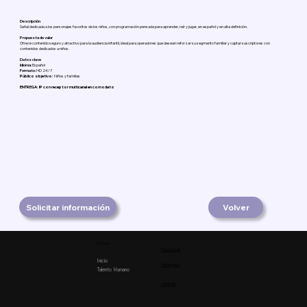
Descripción
Señal dedicada a los personajes favoritos de los niños, con programación pensada para aprender, reír y jugar, en español y en alta definición.
Propuesta de valor
Ofrece contenido seguro y atractivo para la audiencia infantil, ideal para operadores que desean reforzar su segmento familiar y captar suscriptores con
contenidos dedicados a niños.
Datos clave
Idioma:
Español
Formato:
HD 24/7
Público objetivo:
Niños y familias
ENTREGA: IP con receptor multicanal en comodato
Solicitar información
Volver
Product
Facebook
Inicio
Instagram
Talento Humano
Linkedin